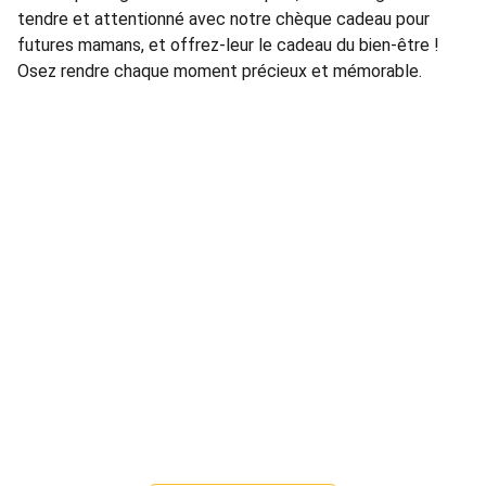
tendre et attentionné avec notre chèque cadeau pour
futures mamans, et offrez-leur le cadeau du bien-être !
Osez rendre chaque moment précieux et mémorable.
Adresses
A domicile ou au
59 avenue de l'Europe, 16200 Jarnac 
(Blackbird Athletics)
Contacts
contact[@]laudacieuse.fr
+33 6 82 80 60 27